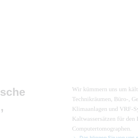
ische
Wir kümmern uns um kält
Technikräumen, Büro-, Ges
,
Klimaanlagen und VRF-Sys
Kaltwassersätzen für den 
Computertomographen.
Das können Sie von uns 