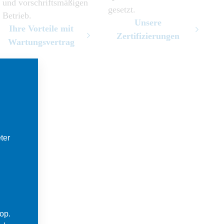
und vorschriftsmäßigen
gesetzt.
Betrieb.
Unsere
Ihre Vorteile mit
Zertifizierungen
Wartungsvertrag
ter
op.