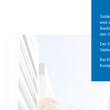
Sollt
eine 
Bank/
den V
Der S
Stell
Bei R
Konta