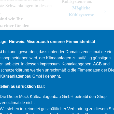
Kühlsysteme an.
otz Schwankungen in dessen
Mögliche
AdBlock
.
Kühlsysteme
sind wir Ihr
artner für den
genbau , z.B. für:
iger Hinweis: Missbrauch unserer Firmenidentität
, Geschäfts- und
ebäude
st bekannt geworden, dass unter der Domain zenoclimat.de ein
eshop betrieben wird, der Klimaanlagen zu auffällig günstigen
rräume und
en anbietet. In dessen Impressum, Kontaktangaben, AGB und
tertomographen
schutzerklärung werden unrechtmäßig die Firmendaten der Die
 Kälteanlagenbau GmbH genannt.
rieanlagen
tellen ausdrücklich klar:
sräume, Wartezimmer &
renzräume
Die Dieter Mock Kälteanlagenbau GmbH betreibt den Shop
zenoclimat.de nicht.
 Sie uns jetzt an
Wir stehen in keinerlei geschäftlicher Verbindung zu diesem Sh