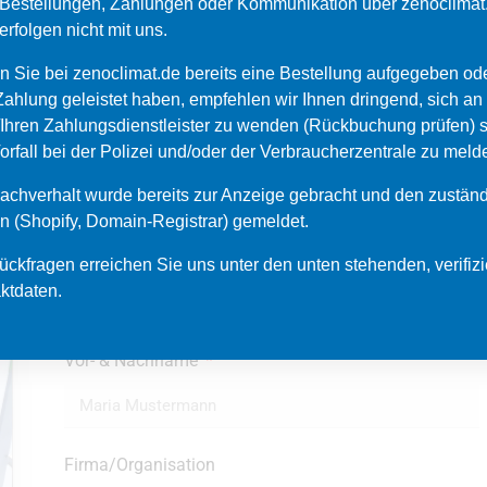
Bestellungen, Zahlungen oder Kommunikation über zenoclimat
erfolgen nicht mit uns.
en Sie bei zenoclimat.de bereits eine Bestellung aufgegeben od
Zahlung geleistet haben, empfehlen wir Ihnen dringend, sich an 
Ihren Zahlungsdienstleister zu wenden (Rückbuchung prüfen) 
orfall bei der Polizei und/oder der Verbraucherzentrale zu meld
Sie
planen
eine
Kältea
achverhalt wurde bereits zur Anzeige gebracht und den zustän
kompetent
&
umfassen
en (Shopify, Domain-Registrar) gemeldet.
ückfragen erreichen Sie uns unter den unten stehenden, verifizi
ktdaten.
Schnellstmöglich werden wir uns mit Ihnen in 
selbstverständlich vertraulich behandelt und ni
Vor- & Nachname
Firma/Organisation