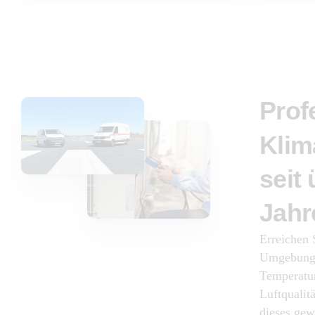
Prof
Klim
seit
Jahr
Erreichen 
Umgebungs
Temperatur
Luftqualit
dieses gew