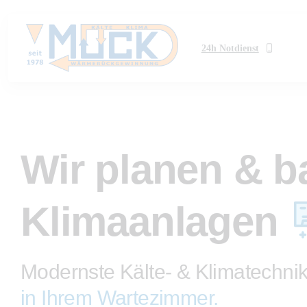
24h Notdienst
Wir planen & 
Klimaanlagen
Modernste Kälte- & Klimatechni
in Serverräumen.
in Ihrem Wartezimmer.