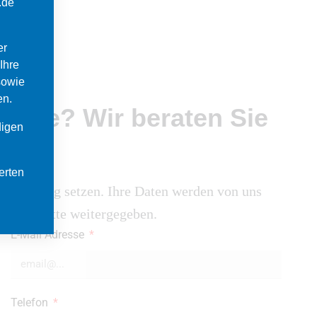
.de
er
Ihre
sowie
en.
nlage?
Wir
beraten
Sie
digen
d.
erten
Verbindung setzen. Ihre Daten werden von uns
cht an Dritte weitergegeben.
E-Mail Adresse
Telefon